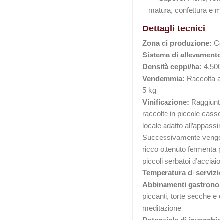
matura, confettura e m
Dettagli tecnici
Zona di produzione:
Co
Sistema di allevament
Densità ceppi/ha:
4.500
Vendemmia:
Raccolta a 
5 kg
Vinificazione:
Raggiunta
raccolte in piccole casse
locale adatto all’appass
Successivamente vengon
ricco ottenuto fermenta p
piccoli serbatoi d’acciaio
Temperatura di servizi
Abbinamenti gastrono
piccanti, torte secche e
meditazione
Potenziale di invecch