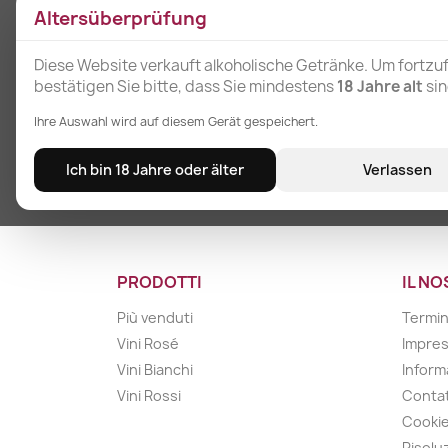
offerte speciali
Altersüberprüfung
Diese Website verkauft alkoholische Getränke. Um fortzu
bestätigen Sie bitte, dass Sie mindestens
18 Jahre alt
sin
Ihre Auswahl wird auf diesem Gerät gespeichert.
Ich bin 18 Jahre oder älter
Verlassen
PRODOTTI
IL N
Più venduti
Termin
Vini Rosé
Impre
Vini Bianchi
Inform
Vini Rossi
Contat
Cookie
Risolu