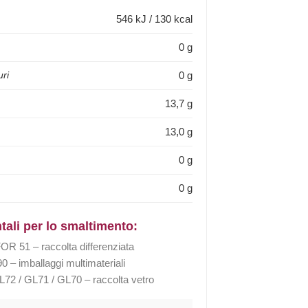
546 kJ / 130 kcal
0 g
0 g
uri
13,7 g
13,0 g
0 g
0 g
tali per lo smaltimento:
R 51 – raccolta differenziata
 – imballaggi multimateriali
72 / GL71 / GL70 – raccolta vetro