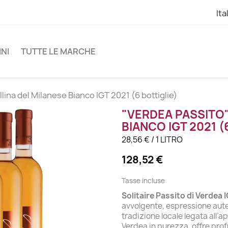
Ita
INI
TUTTE LE MARCHE
lina del Milanese Bianco IGT 2021 (6 bottiglie)
"VERDEA PASSITO"
BIANCO IGT 2021 (
28,56 € / 1 LITRO
128,52 €
Tasse incluse
Solitaire Passito di Verdea 
avvolgente, espressione auten
tradizione locale legata all’
Verdea in purezza, offre prof