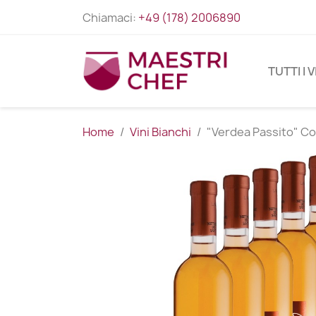
Chiamaci:
+49 (178) 2006890
TUTTI I V
Home
Vini Bianchi
"Verdea Passito" Col