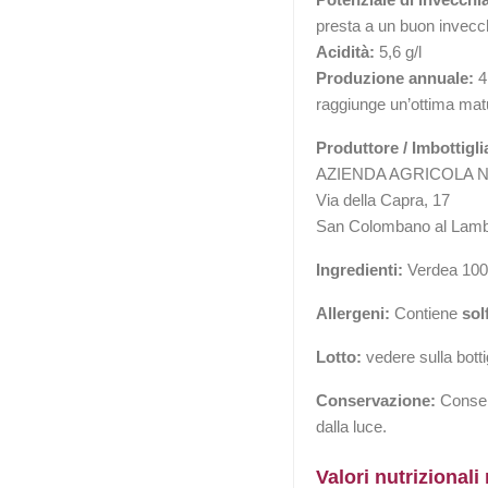
presta a un buon invecc
Acidità:
5,6 g/l
Produzione annuale:
4.
raggiunge un’ottima mat
Produttore / Imbottigli
AZIENDA AGRICOLA N
Via della Capra, 17
San Colombano al Lambro
Ingredienti:
Verdea 10
Allergeni:
Contiene
solf
Lotto:
vedere sulla botti
Conservazione:
Conserv
dalla luce.
Valori nutrizionali