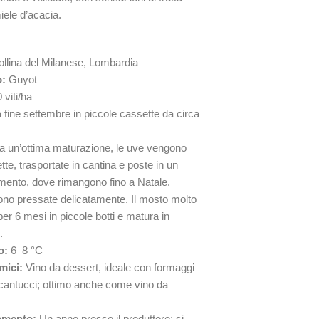
iele d’acacia.
llina del Milanese, Lombardia
o:
Guyot
 viti/ha
fine settembre in piccole cassette da circa
 un’ottima maturazione, le uve vengono
tte, trasportate in cantina e poste in un
imento, dove rimangono fino a Natale.
o pressate delicatamente. Il mosto molto
er 6 mesi in piccole botti e matura in
.
o:
6–8 °C
mici:
Vino da dessert, ideale con formaggi
 cantucci; ottimo anche come vino da
iamento:
Un anno presso il produttore; si