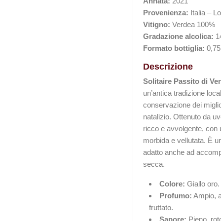
Annata:
2021
Provenienza:
Italia – 
Vitigno:
Verdea 100%
Gradazione alcolica:
1
Formato bottiglia:
0,75 
Descrizione
Solitaire Passito di Ve
un’antica tradizione loca
conservazione dei miglior
natalizio. Ottenuto da u
ricco e avvolgente, con 
morbida e vellutata. È u
adatto anche ad accompa
secca.
Colore:
Giallo oro.
Profumo:
Ampio, a
fruttato.
Sapore:
Pieno, roto