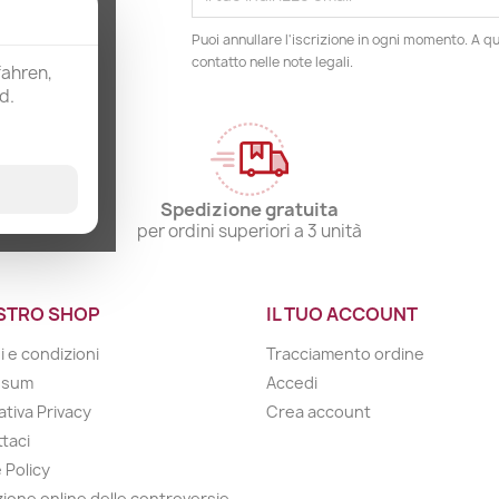
Puoi annullare l'iscrizione in ogni momento. A qu
contatto nelle note legali.
fahren,
d.
Spedizione gratuita
per ordini superiori a 3 unità
OSTRO SHOP
IL TUO ACCOUNT
i e condizioni
Tracciamento ordine
ssum
Accedi
ativa Privacy
Crea account
taci
 Policy
zione online delle controversie