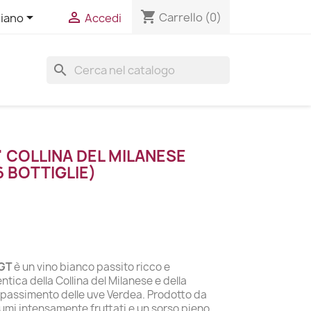
shopping_cart


Carrello
(0)
liano
Accedi
search
 COLLINA DEL MILANESE
6 BOTTIGLIE)
IGT
è un vino bianco passito ricco e
tica della Collina del Milanese e della
appassimento delle uve Verdea. Prodotto da
umi intensamente fruttati e un sorso pieno,