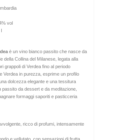
Lombardia
4% vol
l
rdea
è un vino bianco passito che nasce da
le della Collina del Milanese, legata alla
i grappoli di Verdea fino al periodo
ve Verdea in purezza, esprime un profilo
una dolcezza elegante e una tessitura
n passito da dessert e da meditazione,
gnare formaggi saporiti e pasticceria
vvolgente, ricco di profumi, intensamente
ndo e vellutato, con sensazioni di frutta