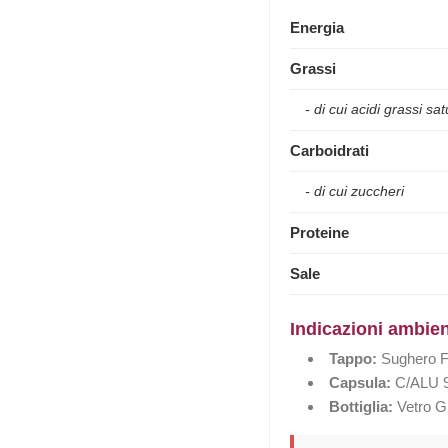
Energia
Grassi
- di cui acidi grassi sat
Carboidrati
- di cui zuccheri
Proteine
Sale
Indicazioni ambien
Tappo:
Sughero FO
Capsula:
C/ALU 90
Bottiglia:
Vetro GL