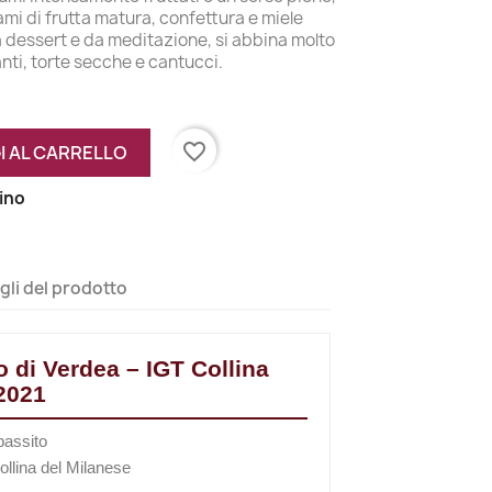
ami di frutta matura, confettura e miele
a dessert e da meditazione, si abbina molto
ti, torte secche e cantucci.
favorite_border
I AL CARRELLO
zino
gli del prodotto
o di Verdea – IGT Collina
2021
passito
llina del Milanese