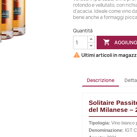
rotondo e vellutato, con richi
d’acacia. Ideale come vino d
bene anche a formaggi piccan
Quantità

AGGIUNG

Ultimi articoli in magaz
Descrizione
Detta
Solitaire Passit
del Milanese – 
Tipologia:
Vino bianco 
Denominazione:
IGT Co