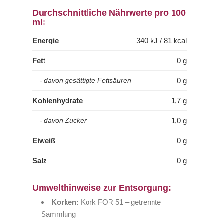
Durchschnittliche Nährwerte pro 100
ml:
Energie
340 kJ / 81 kcal
Fett
0 g
0 g
- davon gesättigte Fettsäuren
Kohlenhydrate
1,7 g
1,0 g
- davon Zucker
Eiweiß
0 g
Salz
0 g
Umwelthinweise zur Entsorgung:
Korken:
Kork FOR 51 – getrennte
Sammlung