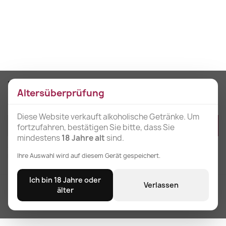
Erhalten Sie unsere Neuigkeiten und
Altersüberprüfung
Sonderangebote
Diese Website verkauft alkoholische Getränke. Um
fortzufahren, bestätigen Sie bitte, dass Sie
mindestens
18 Jahre alt
sind.
Sie können Ihr Einverständnis jederzeit widerrufen. Unsere
Ihre Auswahl wird auf diesem Gerät gespeichert.
Kontaktinformationen finden Sie u. a. in der Datenschutzerklärung.
Ich bin 18 Jahre oder
Verlassen
Kostenloser Versand
älter
für Bestellungen über 3 Einheiten