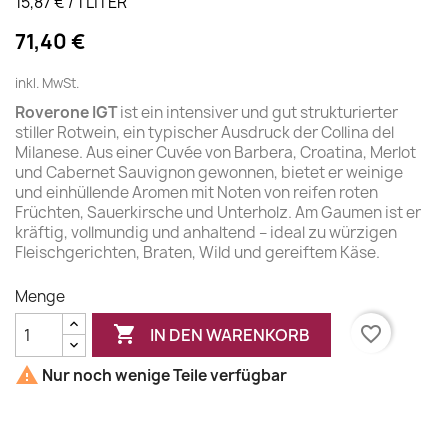
15,87 € / 1 LITER
71,40 €
inkl. MwSt.
Roverone IGT
ist ein intensiver und gut strukturierter
stiller Rotwein, ein typischer Ausdruck der Collina del
Milanese. Aus einer Cuvée von Barbera, Croatina, Merlot
und Cabernet Sauvignon gewonnen, bietet er weinige
und einhüllende Aromen mit Noten von reifen roten
Früchten, Sauerkirsche und Unterholz. Am Gaumen ist er
kräftig, vollmundig und anhaltend – ideal zu würzigen
Fleischgerichten, Braten, Wild und gereiftem Käse.
Menge

favorite_border
IN DEN WARENKORB

Nur noch wenige Teile verfügbar