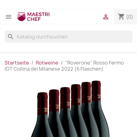
shopping_cart


(0)
search
Startseite
Rotweine
"Roverone" Rosso Fermo
IGT Collina del Milanese 2022 (6 Flaschen)