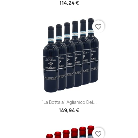
114,24 €
favorite_border
"La Bottaia" Aglianico Del...
149,94 €
favorite_border