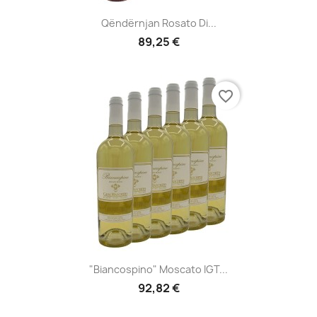
Qëndërnjan Rosato Di...
89,25 €
favorite_border
"Biancospino" Moscato IGT...
92,82 €