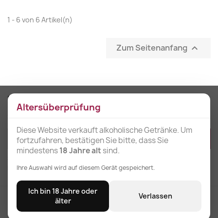
1 - 6 von 6 Artikel(n)
Zum Seitenanfang

Erhalten Sie unsere Neuigkeiten und
Altersüberprüfung
Sonderangebote
Diese Website verkauft alkoholische Getränke. Um
fortzufahren, bestätigen Sie bitte, dass Sie
mindestens
18 Jahre alt
sind.
Sie können Ihr Einverständnis jederzeit widerrufen. Unsere
Ihre Auswahl wird auf diesem Gerät gespeichert.
Kontaktinformationen finden Sie u. a. in der Datenschutzerklärung.
Ich bin 18 Jahre oder
Verlassen
Kostenloser Versand
älter
für Bestellungen über 3 Einheiten