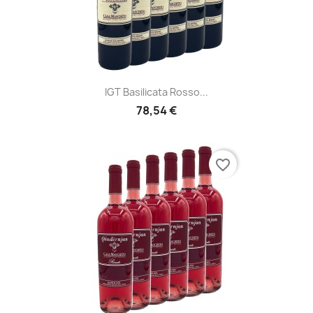
IGT Basilicata Rosso...
78,54 €
favorite_border