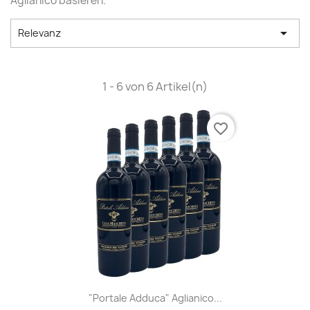
Aglianico basieren.

Relevanz
1 - 6 von 6 Artikel(n)
favorite_border
"Portale Adduca" Aglianico...