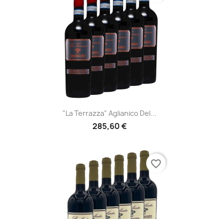
"La Terrazza" Aglianico Del...
285,60 €
favorite_border