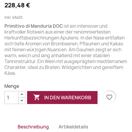
228,48 €
inkl. MwSt.
Primitivo di Manduria DOC
ist ein intensiver und
kraftvoller Rotwein aus einer der renommiertesten
Herkunftsbezeichnungen Apuliens. In der Nase entfalten
sich tiefe Aromen von Brombeeren, Pflaumen und Kakao
mit feinen würzigen Nuancen. Am Gaumen zeigt er sich
warm, weich und lang anhaltend mit einer stabilen
Tanninstruktur. Ein Wein mit ausgeprägtem mediterranem
Charakter, ideal zu Braten, Wildgerichten und gereiftem
Käse.
Menge

favorite_border
IN DEN WARENKORB
Beschreibung
Artikeldetails