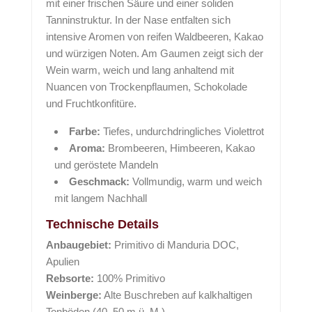
mit einer frischen Säure und einer soliden
Tanninstruktur. In der Nase entfalten sich
intensive Aromen von reifen Waldbeeren, Kakao
und würzigen Noten. Am Gaumen zeigt sich der
Wein warm, weich und lang anhaltend mit
Nuancen von Trockenpflaumen, Schokolade
und Fruchtkonfitüre.
Farbe:
Tiefes, undurchdringliches Violettrot
Aroma:
Brombeeren, Himbeeren, Kakao
und geröstete Mandeln
Geschmack:
Vollmundig, warm und weich
mit langem Nachhall
Technische Details
Anbaugebiet:
Primitivo di Manduria DOC,
Apulien
Rebsorte:
100% Primitivo
Weinberge:
Alte Buschreben auf kalkhaltigen
Tonböden (40–50 m ü. M.)