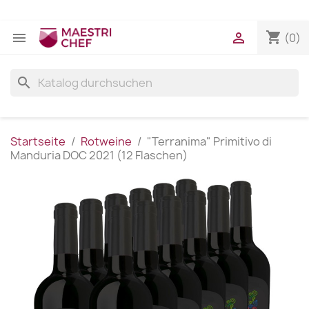
shopping_cart


(0)
search
Startseite
Rotweine
"Terranima" Primitivo di
Manduria DOC 2021 (12 Flaschen)