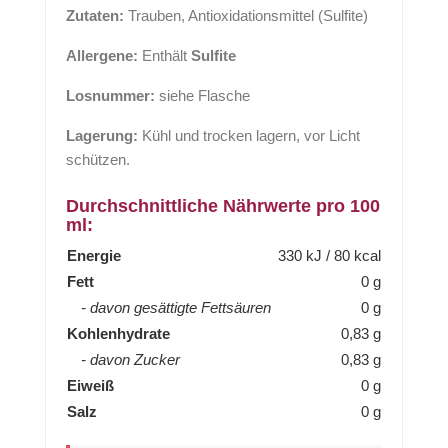
Zutaten:
Trauben, Antioxidationsmittel (Sulfite)
Allergene:
Enthält
Sulfite
Losnummer:
siehe Flasche
Lagerung:
Kühl und trocken lagern, vor Licht
schützen.
Durchschnittliche Nährwerte pro 100
ml:
Energie
330 kJ / 80 kcal
Fett
0 g
- davon gesättigte Fettsäuren
0 g
Kohlenhydrate
0,83 g
- davon Zucker
0,83 g
Eiweiß
0 g
Salz
0 g