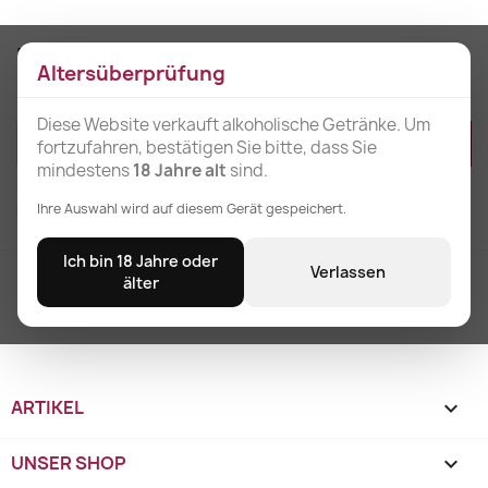
Erhalten Sie unsere Neuigkeiten und
Altersüberprüfung
Sonderangebote
Diese Website verkauft alkoholische Getränke. Um
fortzufahren, bestätigen Sie bitte, dass Sie
mindestens
18 Jahre alt
sind.
Sie können Ihr Einverständnis jederzeit widerrufen. Unsere
Ihre Auswahl wird auf diesem Gerät gespeichert.
Kontaktinformationen finden Sie u. a. in der Datenschutzerklärung.
Ich bin 18 Jahre oder
Verlassen
Kostenloser Versand
älter
für Bestellungen über 3 Einheiten
ARTIKEL

UNSER SHOP
