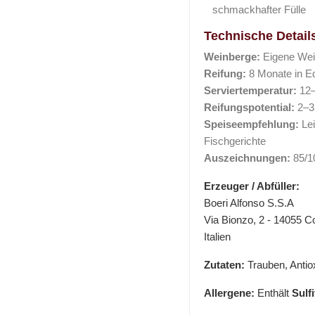
schmackhafter Fülle
Technische Detail
Weinberge:
Eigene Wei
Reifung:
8 Monate in Ed
Serviertemperatur:
12–
Reifungspotential:
2–3
Speiseempfehlung:
Lei
Fischgerichte
Auszeichnungen:
85/10
Erzeuger / Abfüller:
Boeri Alfonso S.S.A
Via Bionzo, 2 - 14055 Cos
Italien
Zutaten:
Trauben, Antiox
Allergene:
Enthält
Sulfi