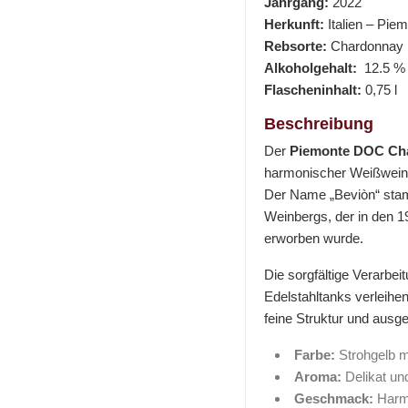
Jahrgang:
2022
Herkunft:
Italien – Pie
Rebsorte:
Chardonnay
Alkoholgehalt:
12.5 % 
Flascheninhalt:
0,75 l
Beschreibung
Der
Piemonte DOC Ch
harmonischer Weißwein 
Der Name „Beviòn“ stam
Weinbergs, der in den 
erworben wurde.
Die sorgfältige Verarbei
Edelstahltanks verleih
feine Struktur und ausg
Farbe:
Strohgelb m
Aroma:
Delikat un
Geschmack:
Harmo