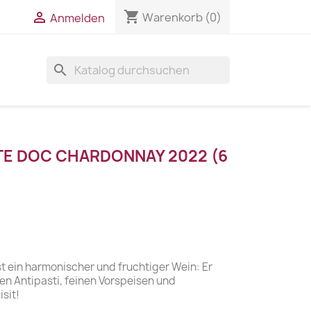
shopping_cart


Warenkorb
(0)
Anmelden
search
TE DOC CHARDONNAY 2022 (6
st ein harmonischer und fruchtiger Wein: Er
en Antipasti, feinen Vorspeisen und
sit!