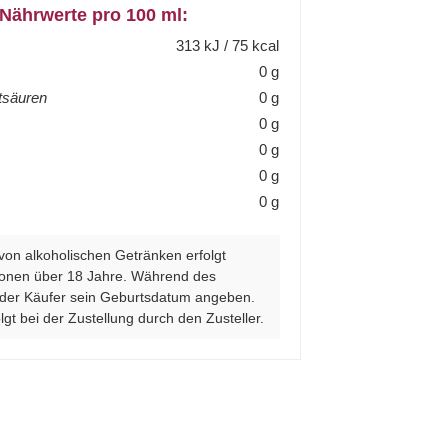
 Nährwerte pro 100 ml:
313 kJ / 75 kcal
0 g
ttsäuren
0 g
0 g
0 g
0 g
0 g
von alkoholischen Getränken erfolgt
sonen über 18 Jahre. Während des
 der Käufer sein Geburtsdatum angeben.
lgt bei der Zustellung durch den Zusteller.