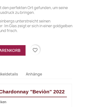
 den perfekten Ort gefunden, um seine
usdruck zu bringen.
einbergs unterstreicht seinen
 Im Glas zeigt er sich in einer goldgelben
und frisch.
favorite_border
WARENKORB
ikeldetails
Anhänge
Chardonnay "Beviòn" 2022
cken