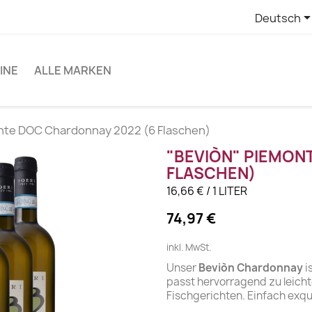
Deutsch
INE
ALLE MARKEN
nte DOC Chardonnay 2022 (6 Flaschen)
"BEVIÒN" PIEMON
FLASCHEN)
16,66 € / 1 LITER
74,97 €
inkl. MwSt.
Unser
Beviòn Chardonnay
i
passt hervorragend zu leicht
Fischgerichten. Einfach exqui