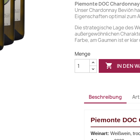
Piemonte DOC Chardonnay
Unser Chardonnay Beviòn hat
Eigenschaften optimal zum A
Die strategische Lage des W
außergewöhnlichen Charakter:
Farbe, am Gaumen ist er klar 
Menge

IN DEN 
Beschreibung
Art
Piemonte DOC 
Weinart:
Weißwein, tro